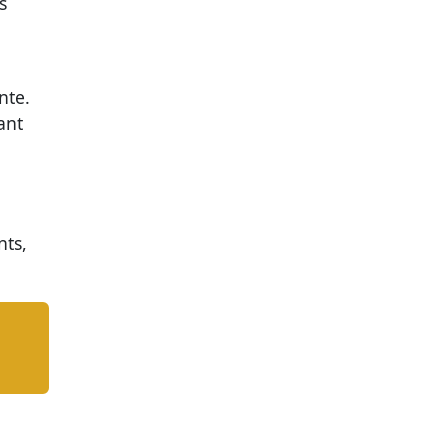
s
nte.
ant
nts,