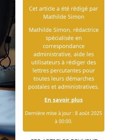
Cet article a été rédigé par
Mathilde Simon
Mathilde Simon, rédactrice
spécialisée en
correspondance
administrative, aide les
utilisateurs à rédiger des
lettres percutantes pour
toutes leurs démarches
postales et administratives.
En savoir plus
Dernière mise à jour : 8 août 2025
à 00:00.